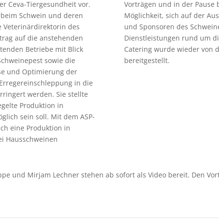
er Ceva-Tiergesundheit vor.
Vorträgen und in der Pause b
 beim Schwein und deren
Möglichkeit, sich auf der Au
 Veterinärdirektorin des
und Sponsoren des Schwein
rtrag auf die anstehenden
Dienstleistungen rund um di
enden Betriebe mit Blick
Catering wurde wieder von d
 Schweinepest sowie die
bereitgestellt.
se und Optimierung der
 Erregereinschleppung in die
ingert werden. Sie stellte
egelte Produktion in
glich sein soll. Mit dem ASP-
ch eine Produktion in
bei Hausschweinen
ppe und Mirjam Lechner stehen ab sofort als Video bereit. Den Vort