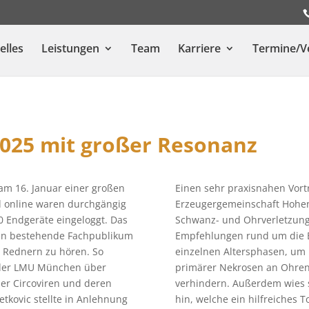
elles
Leistungen
Team
Karriere
Termine/V
025 mit großer Resonanz
am 16. Januar einer großen
Einen sehr praxisnahen Vort
d online waren durchgängig
Erzeugergemeinschaft Hohenl
 Endgeräte eingeloggt. Das
Schwanz- und Ohrverletzunge
ten bestehende Fachpublikum
Empfehlungen rund um die E
 Rednern zu hören. So
einzelnen Altersphasen, um 
n der LMU München über
primärer Nekrosen an Ohren
er Circoviren und deren
verhindern. Außerdem wies sie
etkovic stellte in Anlehnung
hin, welche ein hilfreiches T